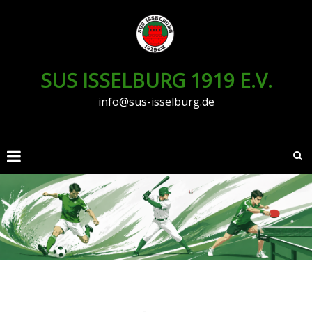
Zum
Inhalt
springen
SUS ISSELBURG 1919 E.V.
info@sus-isselburg.de